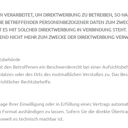
VERARBEITET, UM DIREKTWERBUNG ZU BETREIBEN, SO HABE
SIE BETREFFENDER PERSONENBEZOGENER DATEN ZUM ZWEC
EIT ES MIT SOLCHER DIREKTWERBUNG IN VERBINDUNG STEHT
ND NICHT MEHR ZUM ZWECKE DER DIREKTWERBUNG VERWE
ts­behörde
t den Betroffenen ein Beschwerderecht bei einer Aufsichtsbeh
tsplatzes oder des Orts des mutmaßlichen Verstoßes zu. Das B
ichtlicher Rechtsbehelfe.
age Ihrer Einwilligung oder in Erfüllung eines Vertrags automati
 Format aushändigen zu lassen. Sofern Sie die direkte Übertr
soweit es technisch machbar ist.