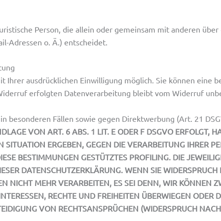
r juristische Person, die allein oder gemeinsam mit anderen übe
l-Adressen o. Ä.) entscheidet.
itung
 Ihrer ausdrücklichen Einwilligung möglich. Sie können eine ber
Widerruf erfolgten Datenverarbeitung bleibt vom Widerruf unb
in besonderen Fällen sowie gegen Direktwerbung (Art. 21 DS
GE VON ART. 6 ABS. 1 LIT. E ODER F DSGVO ERFOLGT, HA
EN SITUATION ERGEBEN, GEGEN DIE VERARBEITUNG IHRER
 DIESE BESTIMMUNGEN GESTÜTZTES PROFILING. DIE JEWEIL
IESER DATENSCHUTZERKLÄRUNG. WENN SIE WIDERSPRUCH E
 NICHT MEHR VERARBEITEN, ES SEI DENN, WIR KÖNNEN 
 INTERESSEN, RECHTE UND FREIHEITEN ÜBERWIEGEN ODER D
IDIGUNG VON RECHTSANSPRÜCHEN (WIDERSPRUCH NACH AR