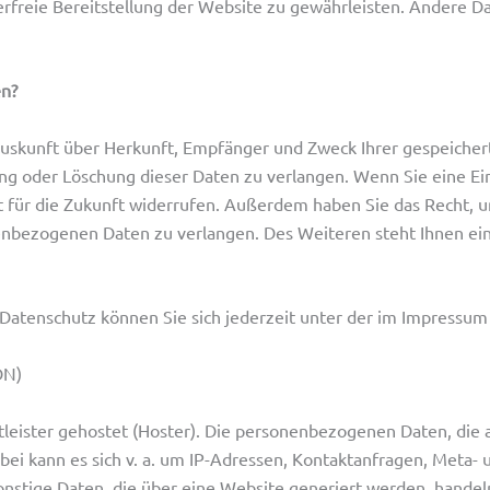
lerfreie Bereitstellung der Website zu gewährleisten. Andere D
en?
h Auskunft über Herkunft, Empfänger und Zweck Ihrer gespeich
ng oder Löschung dieser Daten zu verlangen. Wenn Sie eine Ein
eit für die Zukunft widerrufen. Außerdem haben Sie das Recht,
enbezogenen Daten zu verlangen. Des Weiteren steht Ihnen ei
Datenschutz können Sie sich jederzeit unter der im Impress
DN)
leister gehostet (Hoster). Die personenbezogenen Daten, die 
rbei kann es sich v. a. um IP-Adressen, Kontaktanfragen, Meta
nstige Daten, die über eine Website generiert werden, handel