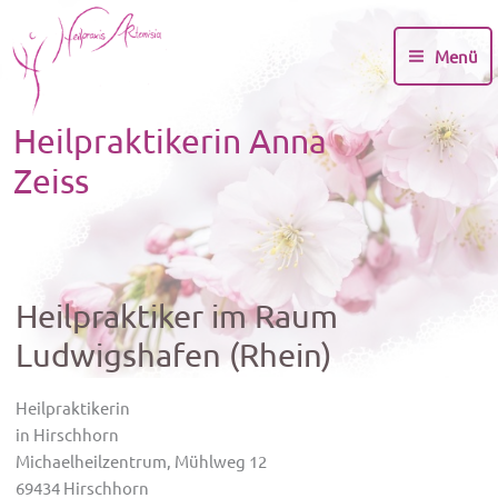
Zum
Inhalt
Menü
springen
Heilpraktikerin Anna
Zeiss
Heilpraktiker im Raum
Ludwigshafen (Rhein)
Heilpraktikerin
in Hirschhorn
Michaelheilzentrum, Mühlweg 12
69434 Hirschhorn